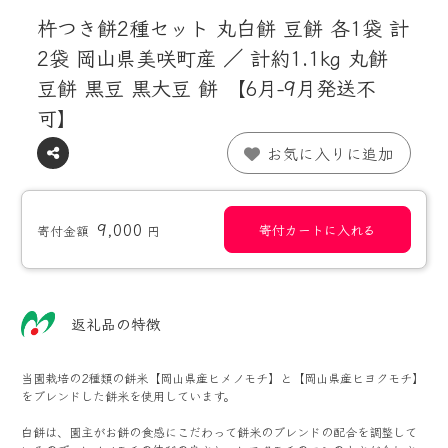
杵つき餅2種セット 丸白餅 豆餅 各1袋 計
2袋 岡山県美咲町産 ／ 計約1.1kg 丸餅
豆餅 黒豆 黒大豆 餅 【6月-9月発送不
可】
お気に入りに追加
9,000
寄付カートに入れる
寄付金額
円
返礼品の特徴
当園栽培の2種類の餅米【岡山県産ヒメノモチ】と【岡山県産ヒヨクモチ】
をブレンドした餅米を使用しています。
白餅は、園主がお餅の食感にこだわって餅米のブレンドの配合を調整して