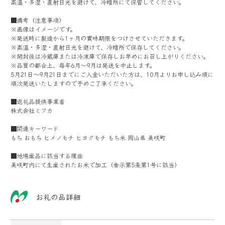
高温・多湿・直射日光を避けて、冷暗所にて保管してください。
■備考（注意事項）
※画像はイメージです。
※発送時に製造から1ヶ月の賞味期限をつけさせていただきます。
※高温・多湿・直射日光を避けて、冷暗所で保存してください。
※開封後は冷蔵庫または冷凍庫で保存しお早めにお召し上がりください。
※品質の都合上、毎年6月～9月は発送を中止します。
5月21日～9月21日までにご入金いただいた方は、10月よりお申し込み順に
順次発送いたしますので予めご了承ください。
■返礼品提供事業者
株式会社ミフカ
■関連キーワード
もち おもち ヒメノモチ ヒヨクモチ もち米 岡山県 美咲町
■地場産品に該当する理由
美咲町内にて生産されたお米で加工（告示第5条第1号に該当）
お礼の品詳細