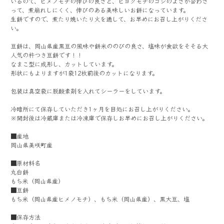
いるので、ヒメノモチの伸びの良さと、ヒヨクモチのコシのよさが合わさ
って、煮崩れしにくく、伸びのある美味しいお餅になっています。
生餅ですので、煮たり焼いたり火を通して、お早めにお召し上がりくださ
い。
豆餅は、岡山県産黒豆の風味や餅米ののびの良さ、塩味が食欲をそそる大
人気の杵つき豆餅です！！
なまこ型に成形し、カットしています。
形状にもよりますが1袋12枚前後のカットになります。
包装は真空袋に脱酸素剤を入れてシーラーをしています。
冷暗所にて保存していただき1ヶ月を目処にお召し上がりください。
※開封後は冷蔵庫または冷凍庫で保存しお早めにお召し上がりください。
■産地
岡山県美咲町産
■原材料名
丸白餅
もち米（岡山県産）
■豆餅
もち米（岡山県産ヒメノモチ）、もち米（岡山県産）、黒大豆、塩
■保存方法