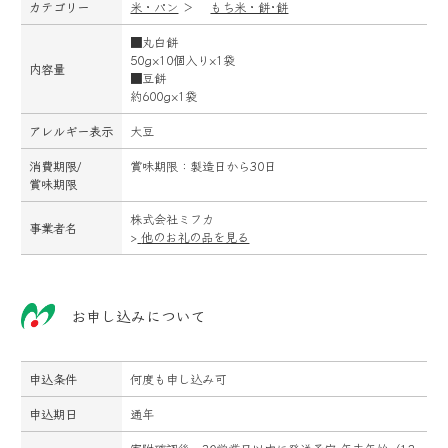
カテゴリー
米・パン
＞
もち米・餅･餅
■丸白餅
50g×10個入り×1袋
内容量
■豆餅
約600g×1袋
アレルギー表示
大豆
消費期限/
賞味期限：製造日から30日
賞味期限
株式会社ミフカ
事業者名
>
他のお礼の品を見る
お申し込みについて
申込条件
何度も申し込み可
申込期日
通年