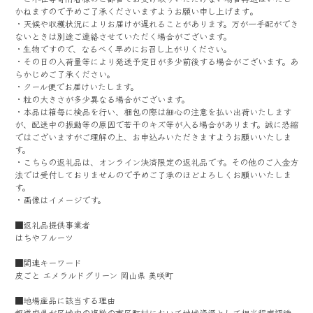
かねますので予めご了承くださいますようお願い申し上げます｡
・天候や収穫状況によりお届けが遅れることがあります。万が一手配ができ
ないときは別途ご連絡させていただく場合がございます。
・生物ですので、なるべく早めにお召し上がりください。
・その日の入荷量等により発送予定日が多少前後する場合がございます。あ
らかじめご了承ください。
・クール便でお届けいたします。
・粒の大きさが多少異なる場合がございます。
・本品は箱毎に検品を行い、梱包の際は細心の注意を払い出荷いたします
が、配送中の振動等の原因で若干のキズ等が入る場合があります。誠に恐縮
ではございますがご理解の上、お申込みいただきますようお願いいたしま
す。
・こちらの返礼品は、オンライン決済限定の返礼品です。その他のご入金方
法では受付しておりませんので予めご了承のほどよろしくお願いいたしま
す。
・画像はイメージです。
■返礼品提供事業者
はちやフルーツ
■関連キーワード
皮ごと エメラルドグリーン 岡山県 美咲町
■地場産品に該当する理由
都道府県が区域内の複数の市区町村において地域資源として相当程度認識