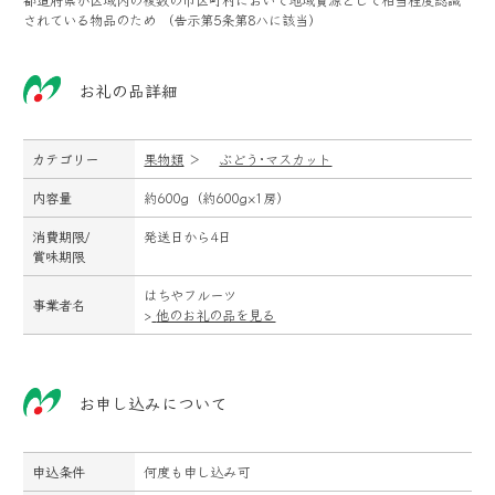
されている物品のため （告示第5条第8ハに該当）
お礼の品詳細
カテゴリー
果物類
＞
ぶどう･マスカット
内容量
約600g（約600g×1房）
消費期限/
発送日から4日
賞味期限
はちやフルーツ
事業者名
>
他のお礼の品を見る
お申し込みについて
申込条件
何度も申し込み可