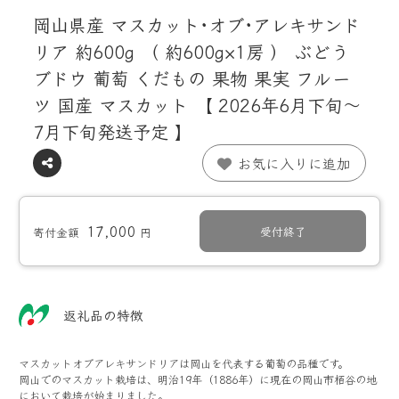
岡山県産 マスカット･オブ･アレキサンド
リア 約600g （ 約600g×1房 ） ぶどう
ブドウ 葡萄 くだもの 果物 果実 フルー
ツ 国産 マスカット 【 2026年6月下旬～
7月下旬発送予定 】
お気に入りに追加
17,000
受付終了
寄付金額
円
返礼品の特徴
マスカットオブアレキサンドリアは岡山を代表する葡萄の品種です。
岡山でのマスカット栽培は、明治19年（1886年）に現在の岡山市栢谷の地
において栽培が始まりました。