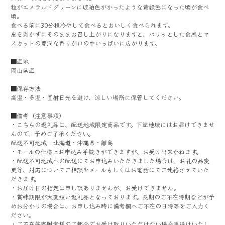
粒がエメラルドグリーンに琥珀色がかったような黄緑色になった頃が食べ
頃。
食べる前に30分程冷やして食べるとおいしく食べられます。
皮を剥かずにそのままお召し上がりになりますと、パリッとした食感とマ
スカットの豊潤な香りが口の中いっぱいに広がります。
■産地
岡山県産
■保存方法
高温・多湿・直射日光を避け、涼しい場所に保管してください。
■備考（注意事項）
・こちらの返礼品は、配送地域限定商品です。下記地域にはお届けできませ
んので、予めご了承ください。
配送不可地域：北海道・沖縄県・離島
・モールの仕様上お申込み手続きができますが、お受け出来かねます。
・配送不可地域への配送にてお申込みいただきました場合は、お礼の品変
更等、対応についてご相談をメールもしくはお電話にてご連絡させていた
だきます。
・お届け日の指定は申し訳ありませんが、お受けできません。
・賞味期限が大変短い返礼品となっております。長期のご不在時期などが予
めお分かりの場合は、お申し込み時に備考欄へご不在の日時等をご入力く
ださい。
・ご不在等寄附者様のご都合でお受け取りいただけない場合再送はいたし