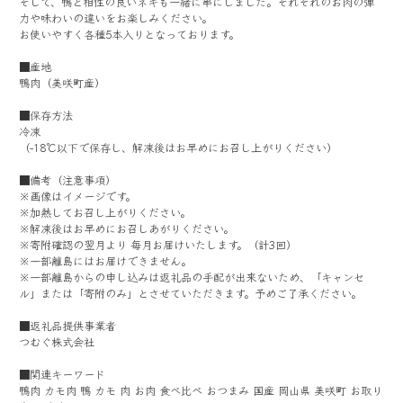
そして、鴨と相性の良いネギも一緒に串にしました。それぞれのお肉の弾
力や味わいの違いをお楽しみください。
お使いやすく各種5本入りとなっております。
■産地
鴨肉（美咲町産）
■保存方法
冷凍
（-18℃以下で保存し、解凍後はお早めにお召し上がりください）
■備考（注意事項）
※画像はイメージです。
※加熱してお召し上がりください。
※解凍後はお早めにお召しあがりください。
※寄附確認の翌月より 毎月お届けいたします。（計3回）
※一部離島にはお届けできません。
※一部離島からの申し込みは返礼品の手配が出来ないため、「キャンセ
ル」または「寄附のみ」とさせていただきます。予めご了承ください。
■返礼品提供事業者
つむぐ株式会社
■関連キーワード
鴨肉 カモ肉 鴨 カモ 肉 お肉 食べ比べ おつまみ 国産 岡山県 美咲町 お取り