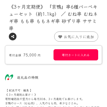
《3ヶ月定期便》 『京鴨』串6種バーベキ
ューセット（約1.1kg） ／ むね串 むねネ
ギ串 もも串 ももネギ串 砂ずり串 ササミ
串
お気に入りに追加
75,000
寄付カートに入れる
寄付金額
円
返礼品の特徴
【 配送不可：離島 】
《 3ヶ月連続お届け！ 》
寄附確認後の翌月から毎月30本、3ヶ月連続でお届けします。
京鴨のロース（むね肉）、人気のもも肉、希少なささみ。