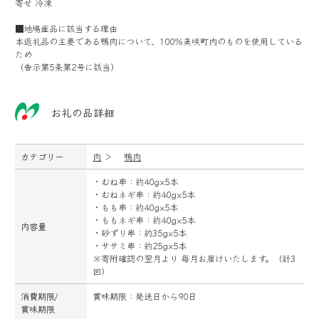
寄せ 冷凍
■地場産品に該当する理由
本返礼品の主要である鴨肉について、100％美咲町内のものを使用している
ため
（告示第5条第2号に該当）
お礼の品詳細
カテゴリー
肉
＞
鴨肉
・むね串：約40g×5本
・むねネギ串：約40g×5本
・もも串：約40g×5本
・ももネギ串：約40g×5本
内容量
・砂ずり串：約35g×5本
・ササミ串：約25g×5本
※寄附確認の翌月より 毎月お届けいたします。（計3
回）
消費期限/
賞味期限：発送日から90日
賞味期限