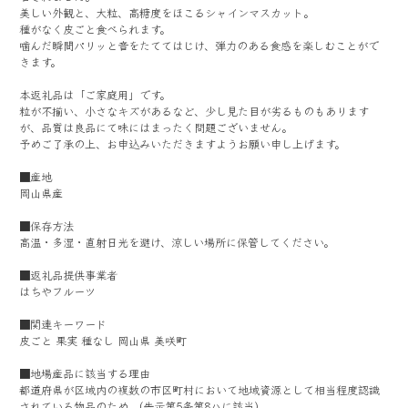
美しい外観と、大粒、高糖度をほこるシャインマスカット。
種がなく皮ごと食べられます。
噛んだ瞬間パリッと音をたててはじけ、弾力のある食感を楽しむことがで
きます。
本返礼品は「ご家庭用」です。
粒が不揃い、小さなキズがあるなど、少し見た目が劣るものもあります
が、品質は良品にて味にはまったく問題ございません。
予めご了承の上、お申込みいただきますようお願い申し上げます。
■産地
岡山県産
■保存方法
高温・多湿・直射日光を避け、涼しい場所に保管してください。
■返礼品提供事業者
はちやフルーツ
■関連キーワード
皮ごと 果実 種なし 岡山県 美咲町
■地場産品に該当する理由
都道府県が区域内の複数の市区町村において地域資源として相当程度認識
されている物品のため （告示第5条第8ハに該当）