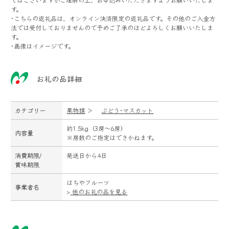
す。
･こちらの返礼品は、オンライン決済限定の返礼品です。その他のご入金方
法では受付しておりませんので予めご了承のほどよろしくお願いいたしま
す。
･画像はイメージです。
お礼の品詳細
カテゴリー
果物類
＞
ぶどう･マスカット
約1.5kg（3房～6房）
内容量
※房数のご指定はできかねます。
消費期限/
発送日から4日
賞味期限
はちやフルーツ
事業者名
>
他のお礼の品を見る