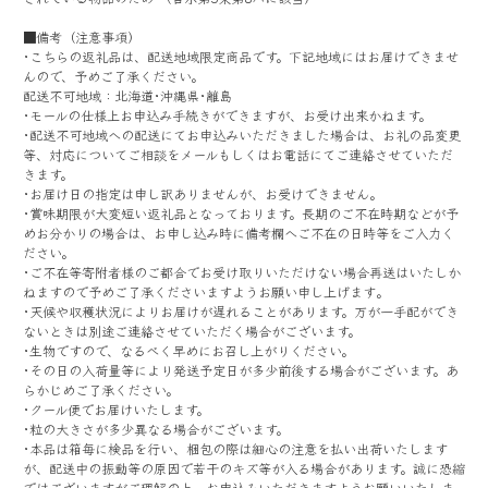
■備考（注意事項）
･こちらの返礼品は、配送地域限定商品です。下記地域にはお届けできませ
んので、予めご了承ください。
配送不可地域：北海道･沖縄県･離島
･モールの仕様上お申込み手続きができますが、お受け出来かねます。
･配送不可地域への配送にてお申込みいただきました場合は、お礼の品変更
等、対応についてご相談をメールもしくはお電話にてご連絡させていただ
きます。
･お届け日の指定は申し訳ありませんが、お受けできません。
･賞味期限が大変短い返礼品となっております。長期のご不在時期などが予
めお分かりの場合は、お申し込み時に備考欄へご不在の日時等をご入力く
ださい。
･ご不在等寄附者様のご都合でお受け取りいただけない場合再送はいたしか
ねますので予めご了承くださいますようお願い申し上げます｡
･天候や収穫状況によりお届けが遅れることがあります。万が一手配ができ
ないときは別途ご連絡させていただく場合がございます。
･生物ですので、なるべく早めにお召し上がりください。
･その日の入荷量等により発送予定日が多少前後する場合がございます。あ
らかじめご了承ください。
･クール便でお届けいたします。
･粒の大きさが多少異なる場合がございます。
･本品は箱毎に検品を行い、梱包の際は細心の注意を払い出荷いたします
が、配送中の振動等の原因で若干のキズ等が入る場合があります。誠に恐縮
ではございますがご理解の上、お申込みいただきますようお願いいたしま