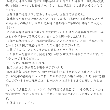
･配送不可地域への配送にてお申込みいただきました場合は、お礼の品変更
等、対応についてご相談をメールもしくはお電話にてご連絡させていただ
きます。
･お届け日の指定は申し訳ありませんが、お受けできません。
･賞味期限が大変短い返礼品となっております。長期のご不在時期などが予
めお分かりの場合は、お申し込み時に備考欄へご不在の日時等をご入力く
ださい。
･ご不在等寄附者様のご都合でお受け取りいただけない場合再送はいたしか
ねますので予めご了承くださいますようお願い申し上げます｡
･天候や収穫状況によりお届けが遅れることがあります。万が一手配ができ
ないときは別途ご連絡させていただく場合がございます。
･生物ですので、なるべく早めにお召し上がりください。
･その日の入荷量等により発送予定日が多少前後する場合がございます。あ
らかじめご了承ください。
･クール便でお届けいたします。
･粒の大きさが多少異なる場合がございます。
･本品は箱毎に検品を行い、梱包の際は細心の注意を払い出荷いたします
が、配送中の振動等の原因で若干のキズ等が入る場合があります。誠に恐縮
ではございますがご理解の上、お申込みいただきますようお願いいたしま
す。
･こちらの返礼品は、オンライン決済限定の返礼品です。その他のご入金方
法では受付しておりませんので予めご了承のほどよろしくお願いいたしま
す。
･画像はイメージです。