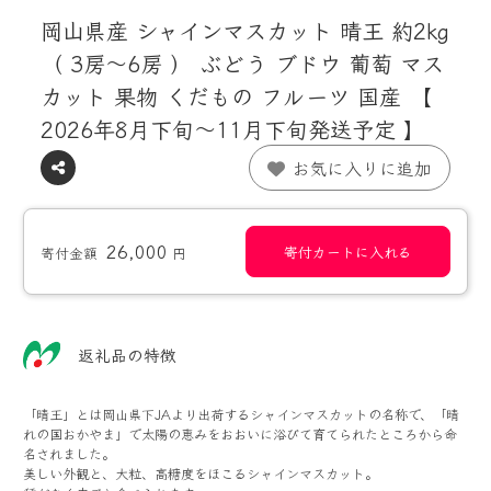
岡山県産 シャインマスカット 晴王 約2kg
（ 3房～6房 ） ぶどう ブドウ 葡萄 マス
カット 果物 くだもの フルーツ 国産 【
2026年8月下旬～11月下旬発送予定 】
お気に入りに追加
26,000
寄付カートに入れる
寄付金額
円
返礼品の特徴
「晴王」とは岡山県下JAより出荷するシャインマスカットの名称で、「晴
れの国おかやま」で太陽の恵みをおおいに浴びて育てられたところから命
名されました。
美しい外観と、大粒、高糖度をほこるシャインマスカット。