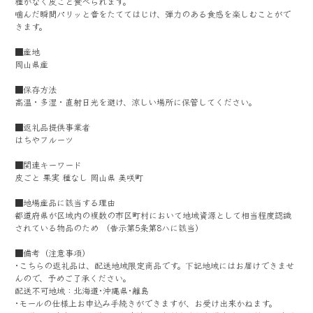
種がなく皮ごと食べられます。
噛んだ瞬間パリッと音をたててはじけ、弾力のある食感を楽しむことがで
きます。
■産地
岡山県産
■保存方法
高温・多湿・直射日光を避け、涼しい場所に保管してください。
■返礼品提供事業者
はちやフルーツ
■関連キーワード
皮ごと 果実 種なし 岡山県 美咲町
■地場産品に該当する理由
都道府県が区域内の複数の市区町村において地域資源として相当程度認識
されている物品のため （告示第5条第8ハに該当）
■備考（注意事項）
･こちらの返礼品は、配送地域限定商品です。下記地域にはお届けできませ
んので、予めご了承ください。
配送不可地域：北海道･沖縄県･離島
･モールの仕様上お申込み手続きができますが、お受け出来かねます。