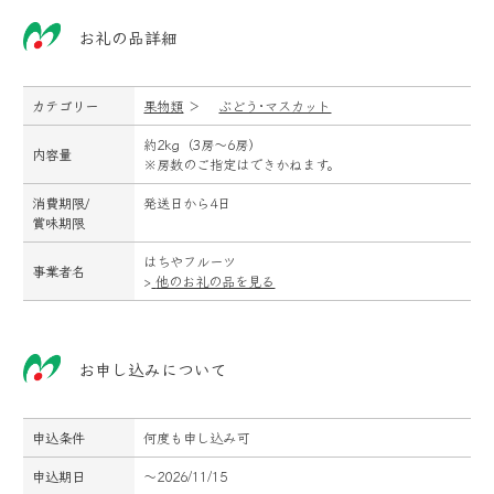
お礼の品詳細
カテゴリー
果物類
＞
ぶどう･マスカット
約2kg（3房～6房）
内容量
※房数のご指定はできかねます。
消費期限/
発送日から4日
賞味期限
はちやフルーツ
事業者名
>
他のお礼の品を見る
お申し込みについて
申込条件
何度も申し込み可
申込期日
～2026/11/15