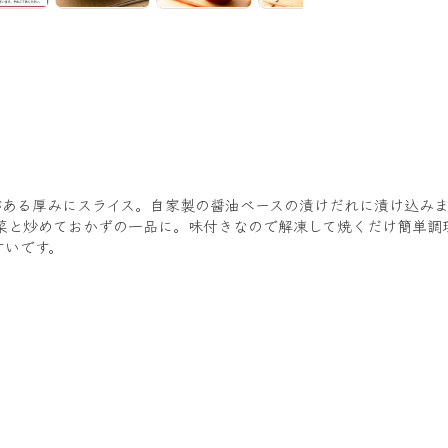
。
がある厚みにスライス。自家製の醤油ベースの漬けだれに漬け込み
菜と炒めておかずの一品に。味付きなので解凍して焼くだけ簡単調
すいです。