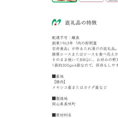
返礼品の特徴
配達不可：離島
創業1963年「肉の卸問屋
石井食品」が作るたれ漬けの返礼品
豚肩ロースまたはロースを食べ応え
そのまま焼いてBBQに、お好みの野
1袋約300g×4袋なので、保存もしや
■産地
【豚肉】
メキシコ産またはカナダ産など
■製造地
岡山県美咲町
■原材料名