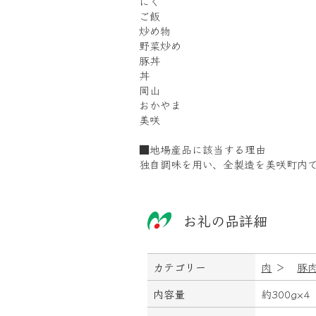
にく
ご飯
炒め物
野菜炒め
豚丼
丼
岡山
おかやま
美咲
■地場産品に該当する理由
独自調味を用い、全製造を美咲町内で
お礼の品詳細
カテゴリー
肉
＞
豚
内容量
約300g×4