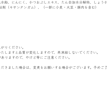
元水飴、にんにく、かつおぶしエキス、たん白加水分解物、しょう
増粘剤（キサンタンガム）、（一部に小麦・大豆・豚肉を含む）
上がりください。
いたしますと品質が変化しますので、再凍結しないでください。
がありますので、やけど等にご注意ください。
ただきました場合は、変更をお願いする場合がございます。予めご