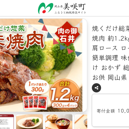
焼くだけ総菜
焼肉 約1.2
肩ロース ロ
簡単調理 味
け おかず 
お供 岡山県
10,
寄付金額