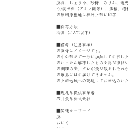
豚肉、しょうゆ、砂糖、みりん、還
う/調味料（アミノ酸等）、酒精、
※原料原産地は枠外上部に印字
■保存方法
冷凍（-18℃以下）
■備考（注意事項）
※画像はイメージです。
※中心部まで十分に加熱してお召し
※いったん解凍したものを再び凍結
※調理の際、タレが飛び散るおそれ
※離島にはお届けできません。
※上記地域への配送にてお申込みい
■返礼品提供事業者
石井食品株式会社
■関連キーワード
豚
おにく