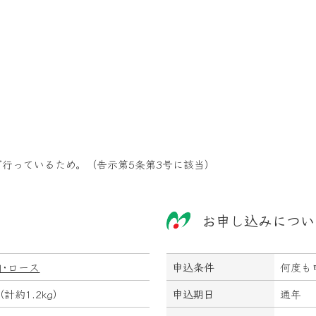
行っているため。（告示第5条第3号に該当）
お申し込みについ
肉･ロース
申込条件
何度も
（計約1.2kg）
申込期日
通年