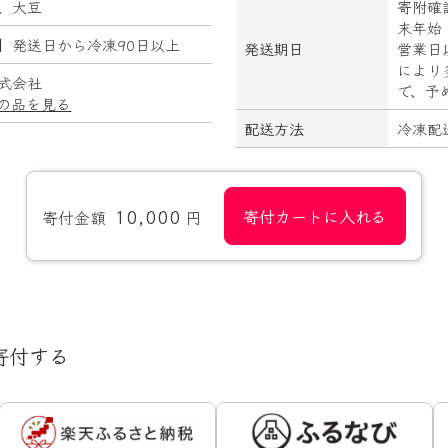
、大豆
寄附確
末年始
】発送日から冷凍90日以上
発送期日
営業日
により
式会社
で、予
の品を見る
配送方法
冷凍配
10,000
寄付カートに入れる
寄付金額
円
寄付する