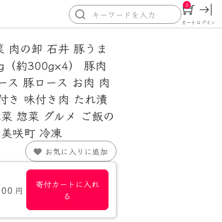
0
カート
ログイン
 肉の卸 石井 豚うま
kg（約300g×4） 豚肉
ース 豚ロース お肉 肉
付き 味付き肉 たれ漬
総菜 惣菜 グルメ ご飯の
 美咲町 冷凍
お気に入りに追加
寄付カートに入れ
000
円
る