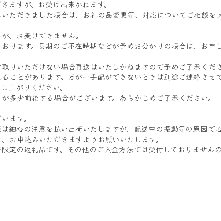
できますが、お受け出来かねます。
みいただきました場合は、お礼の品変更等、対応についてご相談を
んが、お受けできません。
ております。長期のご不在時期などが予めお分かりの場合は、お申
け取りいただけない場合再送はいたしかねますので予めご了承くださ
れることがあります。万が一手配ができないときは別途ご連絡させ
召し上がりください。
日が多少前後する場合がございます。あらかじめご了承ください。
ざいます。
際は細心の注意を払い出荷いたしますが、配送中の振動等の原因で
上、お申込みいただきますようお願いいたします。
済限定の返礼品です。その他のご入金方法では受付しておりません