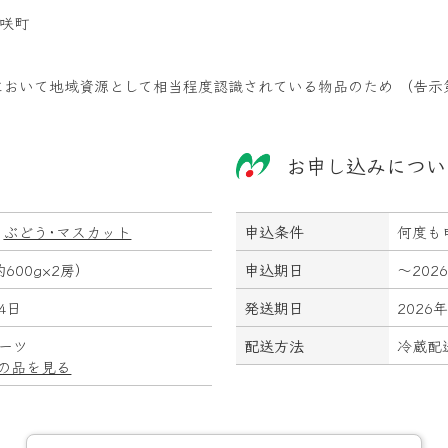
美咲町
おいて地域資源として相当程度認識されている物品のため （告示
お申し込みについ
ぶどう･マスカット
申込条件
何度も
約600g×2房）
申込期日
～2026
4日
発送期日
202
ーツ
配送方法
冷蔵配
の品を見る