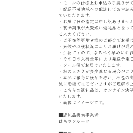
・モールの仕様上お申込み手続きが
・配送不可地域への配送にてお申込
ていただきます。
・お届け日の指定は申し訳ありませ
・賞味期限が大変短い返礼品となっ
ご入力ください。
・ご不在等寄附者様のご都合でお受
・天候や収穫状況によりお届けが遅
・生物ですので、なるべく早めにお
・その日の入荷量等により発送予定
・クール便でお届けいたします。
・粒の大きさが多少異なる場合がご
・本品は箱毎に検品を行い、梱包の
誠に恐縮ではございますがご理解の
・こちらの返礼品は、オンライン決
いたします。
・画像はイメージです。
■返礼品提供事業者
はちやフルーツ