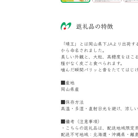
返礼品の特徴
「晴王」とは岡山県下JAより出荷
から命名されました。
美しい外観と、大粒、高糖度をほこ
種がなく皮ごと食べられます。
噛んだ瞬間パリッと音をたててはじ
■産地
岡山県産
■保存方法
高温・多湿・直射日光を避け、涼し
■備考（注意事項）
・こちらの返礼品は、配送地域限定
配送不可地域：北海道・沖縄県・離