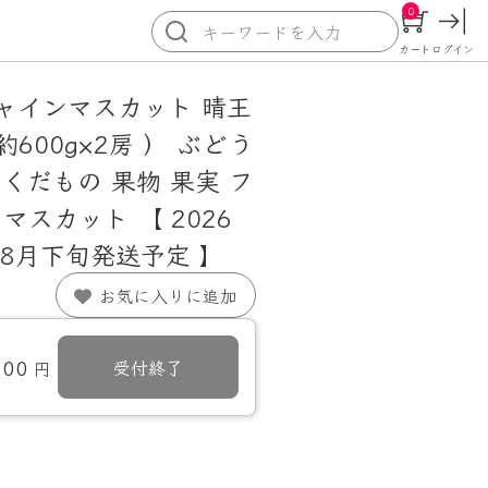
0
カート
ログイン
ャインマスカット 晴王
 約600g×2房 ） ぶどう
 くだもの 果物 果実 フ
マスカット 【 2026
8月下旬発送予定 】
お気に入りに追加
000
受付終了
円