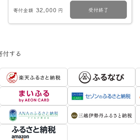
32,000
受付終了
寄付金額
円
寄付する