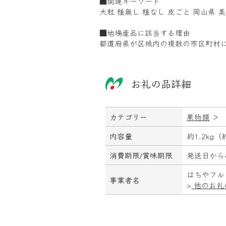
■関連キーワード
大粒 種無し 種なし 皮ごと 岡山県 
■地場産品に該当する理由
都道府県が区域内の複数の市区町村に
お礼の品詳細
カテゴリー
果物類
＞
内容量
約1.2kg（
消費期限/
賞味期限
発送日から
はちやフル
事業者名
>
他のお礼