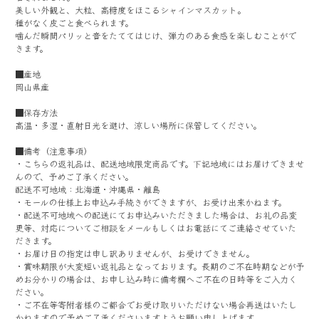
美しい外観と、大粒、高糖度をほこるシャインマスカット。
種がなく皮ごと食べられます。
噛んだ瞬間パリッと音をたててはじけ、弾力のある食感を楽しむことがで
きます。
■産地
岡山県産
■保存方法
高温・多湿・直射日光を避け、涼しい場所に保管してください。
■備考（注意事項）
・こちらの返礼品は、配送地域限定商品です。下記地域にはお届けできませ
んので、予めご了承ください。
配送不可地域：北海道・沖縄県・離島
・モールの仕様上お申込み手続きができますが、お受け出来かねます。
・配送不可地域への配送にてお申込みいただきました場合は、お礼の品変
更等、対応についてご相談をメールもしくはお電話にてご連絡させていた
だきます。
・お届け日の指定は申し訳ありませんが、お受けできません。
・賞味期限が大変短い返礼品となっております。長期のご不在時期などが予
めお分かりの場合は、お申し込み時に備考欄へご不在の日時等をご入力く
ださい。
・ご不在等寄附者様のご都合でお受け取りいただけない場合再送はいたし
かねますので予めご了承くださいますようお願い申し上げます｡