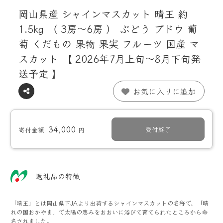
岡山県産 シャインマスカット 晴王 約
1.5kg （ 3房～6房 ） ぶどう ブドウ 葡
萄 くだもの 果物 果実 フルーツ 国産 マ
スカット 【 2026年7月上旬～8月下旬発
送予定 】
お気に入りに追加
34,000
受付終了
寄付金額
円
返礼品の特徴
「晴王」とは岡山県下JAより出荷するシャインマスカットの名称で、「晴
れの国おかやま」で太陽の恵みをおおいに浴びて育てられたところから命
名されました。