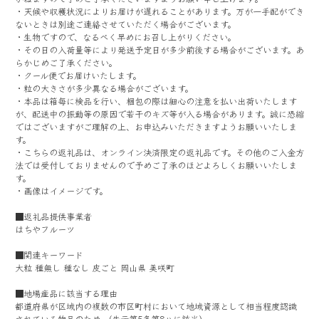
・天候や収穫状況によりお届けが遅れることがあります。万が一手配ができ
ないときは別途ご連絡させていただく場合がございます。
・生物ですので、なるべく早めにお召し上がりください。
・その日の入荷量等により発送予定日が多少前後する場合がございます。あ
らかじめご了承ください。
・クール便でお届けいたします。
・粒の大きさが多少異なる場合がございます。
・本品は箱毎に検品を行い、梱包の際は細心の注意を払い出荷いたします
が、配送中の振動等の原因で若干のキズ等が入る場合があります。誠に恐縮
ではございますがご理解の上、お申込みいただきますようお願いいたしま
す。
・こちらの返礼品は、オンライン決済限定の返礼品です。その他のご入金方
法では受付しておりませんので予めご了承のほどよろしくお願いいたしま
す。
・画像はイメージです。
■返礼品提供事業者
はちやフルーツ
■関連キーワード
大粒 種無し 種なし 皮ごと 岡山県 美咲町
■地場産品に該当する理由
都道府県が区域内の複数の市区町村において地域資源として相当程度認識
されている物品のため （告示第5条第8ハに該当）