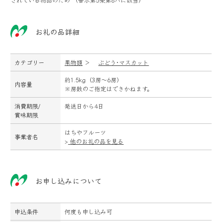
お礼の品詳細
カテゴリー
果物類
＞
ぶどう･マスカット
約1.5kg（3房～6房）
内容量
※房数のご指定はできかねます。
消費期限/
発送日から4日
賞味期限
はちやフルーツ
事業者名
>
他のお礼の品を見る
お申し込みについて
申込条件
何度も申し込み可