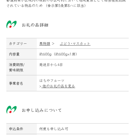
されている物品のため （告示第5条第8ハに該当）
お礼の品詳細
カテゴリー
果物類
＞
ぶどう･マスカット
内容量
約600g（約600g×1房）
消費期限/
発送日から4日
賞味期限
はちやフルーツ
事業者名
>
他のお礼の品を見る
お申し込みについて
申込条件
何度も申し込み可