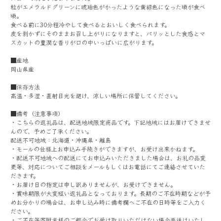
粒がエメラルドグリーンに琥珀色がかったような黄緑色になった頃が食べ
頃。
食べる前に30分程冷やして食べるとおいしく食べられます。
皮を剥かずにそのままお召し上がりになりますと、パリッとした食感とマ
スカットの豊潤な香りが口の中いっぱいに広がります。
■産地
岡山県産
■保存方法
高温・多湿・直射日光を避け、涼しい場所に保管してください。
■備考（注意事項）
・こちらの返礼品は、配送地域限定商品です。下記地域にはお届けできませ
んので、予めご了承ください。
配送不可地域：北海道・沖縄県・離島
・モールの仕様上お申込み手続きができますが、お受け出来かねます。
・配送不可地域への配送にてお申込みいただきました場合は、お礼の品変
更等、対応についてご相談をメールもしくはお電話にてご連絡させていた
だきます。
・お届け日の指定は申し訳ありませんが、お受けできません。
・賞味期限が大変短い返礼品となっております。長期のご不在時期などが予
めお分かりの場合は、お申し込み時に備考欄へご不在の日時等をご入力く
ださい。
・ご不在等寄附者様のご都合でお受け取りいただけない場合再送はいたし