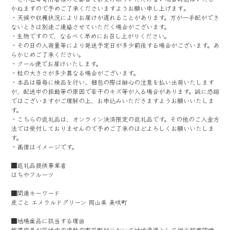
かねますので予めご了承くださいますようお願い申し上げます｡
・天候や収穫状況によりお届けが遅れることがあります。万が一手配ができ
ないときは別途ご連絡させていただく場合がございます。
・生物ですので、なるべく早めにお召し上がりください。
・その日の入荷量等により発送予定日が多少前後する場合がございます。あ
らかじめご了承ください。
・クール便でお届けいたします。
・粒の大きさが多少異なる場合がございます。
・本品は箱毎に検品を行い、梱包の際は細心の注意を払い出荷いたします
が、配送中の振動等の原因で若干のキズ等が入る場合があります。誠に恐縮
ではございますがご理解の上、お申込みいただきますようお願いいたしま
す。
・こちらの返礼品は、オンライン決済限定の返礼品です。その他のご入金方
法では受付しておりませんので予めご了承のほどよろしくお願いいたしま
す。
・画像はイメージです。
■返礼品提供事業者
はちやフルーツ
■関連キーワード
皮ごと エメラルドグリーン 岡山県 美咲町
■地場産品に該当する理由
都道府県が区域内の複数の市区町村において地域資源として相当程度認識