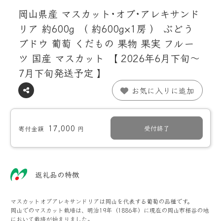
岡山県産 マスカット･オブ･アレキサンド
リア 約600g （ 約600g×1房 ） ぶどう
ブドウ 葡萄 くだもの 果物 果実 フルー
ツ 国産 マスカット 【 2026年6月下旬～
7月下旬発送予定 】
お気に入りに追加
17,000
受付終了
寄付金額
円
返礼品の特徴
マスカットオブアレキサンドリアは岡山を代表する葡萄の品種です。
岡山でのマスカット栽培は、明治19年（1886年）に現在の岡山市栢谷の地
において栽培が始まりました。