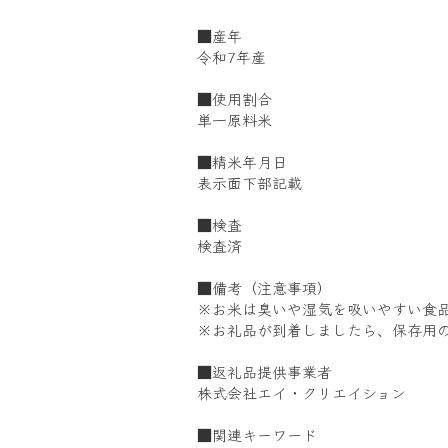
■産年
令和7年産
■使用割合
単一原料米
■精米年月日
表示面下部記載
■検査
検査済
■備考（注意事項）
※お米は臭いや湿気を吸いやすい食
※お礼品が到着しましたら、保存用
■返礼品提供事業者
株式会社エイ・クリエイション
■関連キーワード