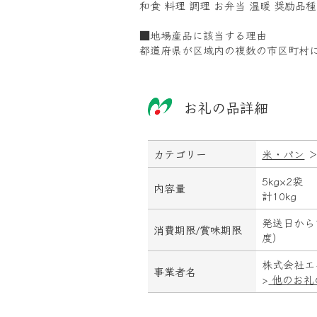
和食 料理 調理 お弁当 温暖 奨励品種
■地場産品に該当する理由
都道府県が区域内の複数の市区町村
お礼の品詳細
カテゴリー
米・パン
5kg×2袋
内容量
計10kg
発送日から
消費期限/
賞味期限
度）
株式会社エ
事業者名
>
他のお礼