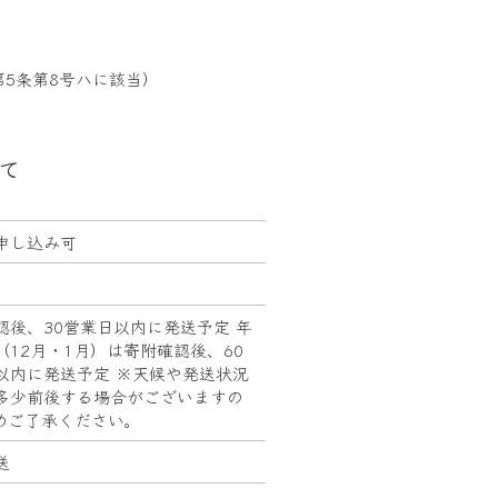
5条第8号ハに該当）
て
申し込み可
認後、30営業日以内に発送予定 年
（12月・1月）は寄附確認後、60
以内に発送予定 ※天候や発送状況
多少前後する場合がございますの
めご了承ください。
送