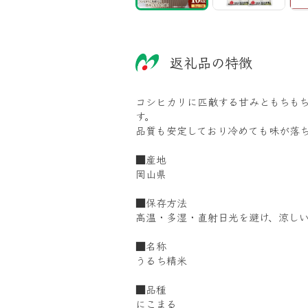
返礼品の特徴
コシヒカリに匹敵する甘みともちも
す。
品質も安定しており冷めても味が落
■産地
岡山県
■保存方法
高温・多湿・直射日光を避け、涼し
■名称
うるち精米
■品種
にこまる