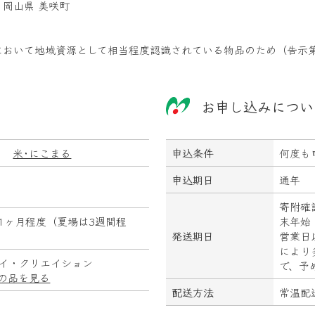
 岡山県 美咲町
において地域資源として相当程度認識されている物品のため（告示第
お申し込みについ
＞
米･にこまる
申込条件
何度も
申込期日
通年
寄附確
1ヶ月程度（夏場は3週間程
末年始
発送期日
営業日
により
イ・クリエイション
で、予
の品を見る
配送方法
常温配