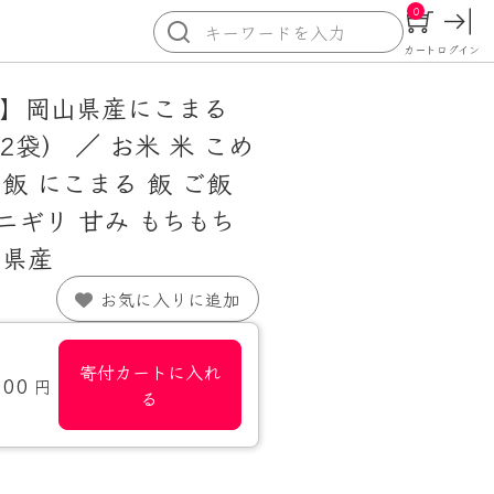
0
カート
ログイン
産】岡山県産にこまる
g×2袋） ／ お米 米 こめ
白飯 にこまる 飯 ご飯
ニギリ 甘み もちもち
山県産
お気に入りに追加
寄付カートに入れ
000
円
る