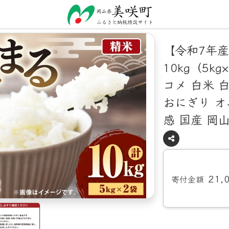
【令和7年
10kg（5k
コメ 白米 
おにぎり オ
感 国産 岡
21,
寄付金額