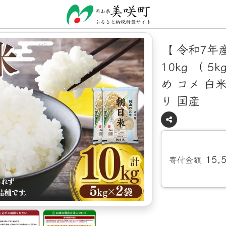
【 令和7年
10kg （ 5
め コメ 白米
り 国産
15,
寄付金額