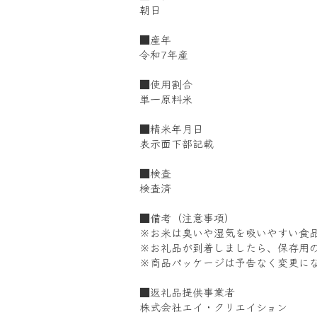
朝日
■産年
令和7年産
■使用割合
単一原料米
■精米年月日
表示面下部記載
■検査
検査済
■備考（注意事項）
※お米は臭いや湿気を吸いやすい食
※お礼品が到着しましたら、保存用
※商品パッケージは予告なく変更に
■返礼品提供事業者
株式会社エイ・クリエイション