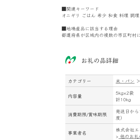
■関連キーワード
オニギリ ごはん 希少 和食 料理 調理
■地場産品に該当する理由
都道府県が区域内の複数の市区町村
お礼の品詳細
カテゴリー
米・パン
5kg×2袋
内容量
計10kg
発送日から
消費期限/
賞味期限
度）
株式会社エ
事業者名
>
他のお礼