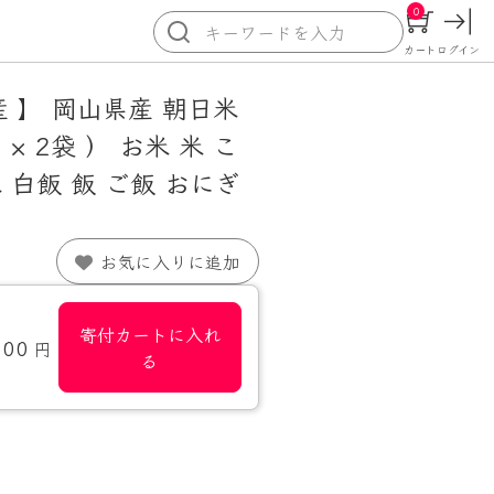
0
カート
ログイン
産 】 岡山県産 朝日米
kg × 2袋 ） お米 米 こ
 白飯 飯 ご飯 おにぎ
お気に入りに追加
寄付カートに入れ
500
円
る