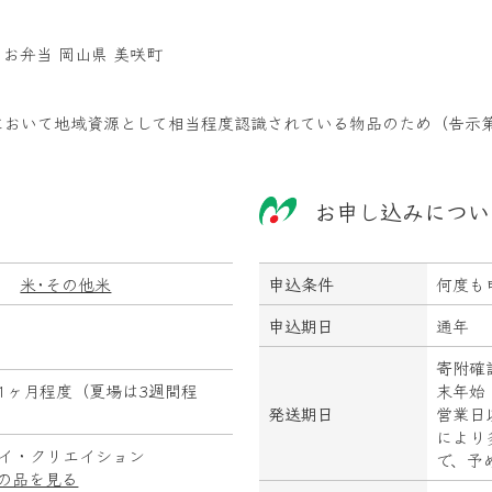
 お弁当 岡山県 美咲町
において地域資源として相当程度認識されている物品のため（告示第
お申し込みについ
＞
米･その他米
申込条件
何度も
申込期日
通年
寄附確
1ヶ月程度（夏場は3週間程
末年始
発送期日
営業日
により
イ・クリエイション
で、予
の品を見る