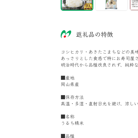
返礼品の特徴
コシヒカリ・あきたこまちなどの美
あっさりとした食感で特にお寿司屋
明治時代から品種改良されず、純粋
■産地
岡山県産
■保存方法
高温・多湿・直射日光を避け、涼し
■名称
うるち精米
■品種