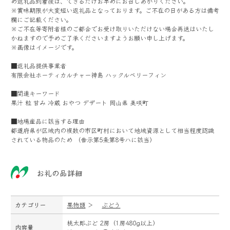
め返礼品到着後は、できるだけお早めにお召しあがりください。
※賞味期限が大変短い返礼品となっております。ご不在の日がある方は備考
欄にご記載ください。
※ご不在等寄附者様のご都合でお受け取りいただけない場合再送はいたし
かねますので予めご了承くださいますようお願い申し上げます。
※画像はイメージです。
■返礼品提供事業者
有限会社ホーティカルチャー神島 ハックルベリーフィン
■関連キーワード
果汁 粒 甘み 冷蔵 おやつ デザート 岡山県 美咲町
■地場産品に該当する理由
都道府県が区域内の複数の市区町村において地域資源として相当程度認識
されている物品のため （告示第5条第8号ハに該当）
お礼の品詳細
カテゴリー
果物類
＞
ぶどう
桃太郎ぶど 2房（1房480g以上）
内容量