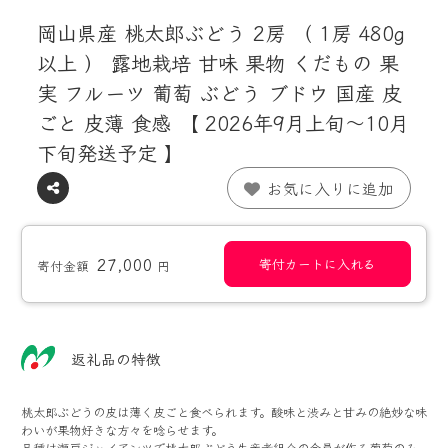
岡山県産 桃太郎ぶどう 2房 （ 1房 480g
以上 ） 露地栽培 甘味 果物 くだもの 果
実 フルーツ 葡萄 ぶどう ブドウ 国産 皮
ごと 皮薄 食感 【 2026年9月上旬～10月
下旬発送予定 】
お気に入りに追加
27,000
寄付カートに入れる
寄付金額
円
返礼品の特徴
桃太郎ぶどうの皮は薄く皮ごと食べられます。酸味と渋みと甘みの絶妙な味
わいが果物好きな方々を唸らせます。