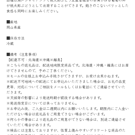
品種は瀬戸ジャイアンツで桃太郎ぶどう生産者組合の会員が作る葡萄のみ
が桃太郎ぶどうとして出荷することができます。飽きのこないパリッとした
食感も同時にお楽しみください。
■産地
岡山県産
■保存方法
冷蔵
■備考（注意事項）
【配達不可：北海道※沖縄※離島】
※こちらの返礼品は、配送地域限定商品です。北海道・沖縄・離島にはお届
けできませんので、予めご了承ください。
※モールの仕様上お申込み手続きができますが、お受け出来かねます。
※配送不可地域への配送にてお申込みいただきました場合は、お礼の品変
更等、対応についてご相談をメールもしくはお電話にてご連絡させていた
だきます。
※天候等の影響により発送時期が前後する場合があります。
※発送指定日については承っておりません。
※お申込み後、ご入金は二週間以内にお願いいたします。期限内にご入金い
ただけない場合は返礼品をご用意できない場合がございます。
※何らかの事由により返礼品のご用意ができない場合は、別途ご連絡させ
ていただく場合があります。
※検品には注意しておりますが、性質上傷みやすいデリケートな商品のた