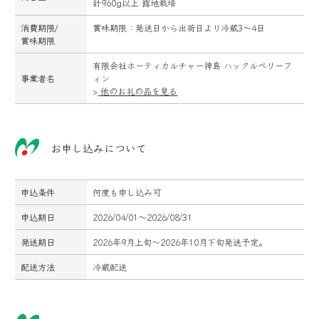
計960g以上 露地栽培
消費期限/
賞味期限：発送日から出荷日より冷蔵3～4日
賞味期限
有限会社ホーティカルチャー神島 ハックルベリーフ
事業者名
ィン
>
他のお礼の品を見る
お申し込みについて
申込条件
何度も申し込み可
申込期日
2026/04/01～2026/08/31
発送期日
2026年9月上旬～2026年10月下旬発送予定。
配送方法
冷蔵配送