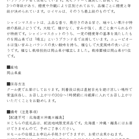
いうブランド名で出荷しています。光センサーで選別した白桃です。
3つの等級があり、糖度や外観により区別されており、品種ごとに糖度と等
級が決められています。ロイヤルは、そのうち最上級のものです。
シャインマスカットは、上品な香り、奥行きのある甘さ、瑞々しい果汁が特
徴の高級ぶどうです。大粒で、種がなく、甘みが強く、皮ごと食べられるの
が特徴です。シャインマスカットのうち、一定の糖度等の基準を満たしたも
のを岡山県では「晴王」というブランド名で出荷しています。ニューピオー
ネは強い甘みとバランスの良い酸味を持ち、種なしで大変風味の良いぶど
うです。種なし栽培技術は岡山県が確立しました。栽培面積は岡山県が1位
です。
■産地
岡山県産
■保存方法
クール便でお届けしております。到着後は桃は直射日光を避け涼しい場所で
常温保存し、お召し上がりの30分～1時間前に冷蔵庫に入れてお召し上がり
いただくことをお勧めします。
■備考（注意事項）
【配達不可：北海道※沖縄※離島】
※こちらの返礼品は、配送地域限定商品です。北海道・沖縄・離島にはお届
けできませんので、予めご了承ください。
※モールの仕様上お申込み手続きができますが、お受け出来かねます。