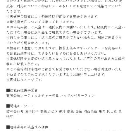
※配送不可地域への配送にてお申込みいただきました場合は、お礼の品変
更等、対応についてご相談をメールもしくはお電話にてご連絡させていた
だきます。
※天候等の影響により発送時期が前後する場合があります。
※発送指定日については承っておりません。
※お申込み後、ご入金は二週間以内にお願いいたします。期限内にご入金い
ただけない場合は返礼品をご用意できない場合がございます。
※何らかの事由により返礼品のご用意ができない場合は、別途ご連絡させ
ていただく場合があります。
※検品には注意しておりますが、性質上傷みやすいデリケートな商品のた
め返礼品到着後は、できるだけお早めにお召しあがりください。
※賞味期限が大変短い返礼品となっております。ご不在の日がある方は備考
欄にご記載ください。
※ご不在等寄附者様のご都合でお受け取りいただけない場合再送はいたし
かねますので予めご了承くださいますようお願い申し上げます。
※画像はイメージです。
■返礼品提供事業者
有限会社ホーティカルチャー神島 ハックルベリーフィン
■関連キーワード
詰め合わせ 食べ比べ 高級ぶどう 果汁 高級 国産 岡山県産 果肉 岡山県 美
咲町
■地場産品に該当する理由