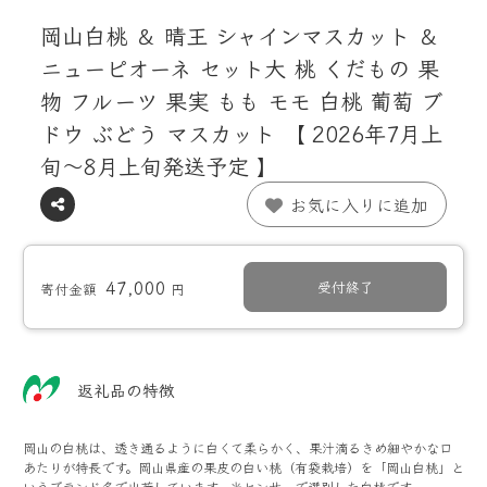
岡山白桃 ＆ 晴王 シャインマスカット ＆
ニューピオーネ セット大 桃 くだもの 果
物 フルーツ 果実 もも モモ 白桃 葡萄 ブ
ドウ ぶどう マスカット 【 2026年7月上
旬～8月上旬発送予定 】
お気に入りに追加
47,000
受付終了
寄付金額
円
返礼品の特徴
岡山の白桃は、透き通るように白くて柔らかく、果汁滴るきめ細やかな口
あたりが特長です。岡山県産の果皮の白い桃（有袋栽培）を「岡山白桃」と