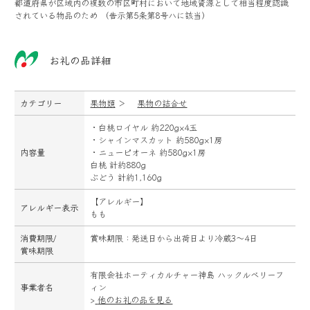
都道府県が区域内の複数の市区町村において地域資源として相当程度認識
されている物品のため （告示第5条第8号ハに該当）
お礼の品詳細
カテゴリー
果物類
＞
果物の詰合せ
・白桃ロイヤル 約220g×4玉
・シャインマスカット 約580g×1房
内容量
・ニューピオーネ 約580g×1房
白桃 計約880g
ぶどう 計約1,160g
【アレルギー】
アレルギー表示
もも
消費期限/
賞味期限：発送日から出荷日より冷蔵3～4日
賞味期限
有限会社ホーティカルチャー神島 ハックルベリーフ
事業者名
ィン
>
他のお礼の品を見る