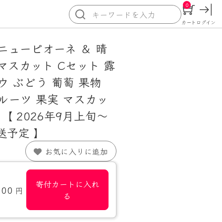
0
カート
ログイン
ニューピオーネ ＆ 晴
マスカット Cセット 露
ウ ぶどう 葡萄 果物
ルーツ 果実 マスカッ
【 2026年9月上旬～
送予定 】
お気に入りに追加
寄付カートに入れ
000
円
る