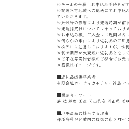
※モールの仕様上お申込み手続きが
※配送不可地域への配送にてお申込
ていただきます。
※天候等の影響により発送時期が前
※発送指定日については承っており
※お申込み後、ご入金は二週間以内
※何らかの事由により返礼品のご用
※検品には注意しておりますが、性
※賞味期限が大変短い返礼品となっ
※ご不在等寄附者様のご都合でお受
※画像はイメージです。
■返礼品提供事業者
有限会社ホーティカルチャー神島 ハ
■関連キーワード
房 粒 糖度 国産 岡山県産 岡山県 美
■地場産品に該当する理由
都道府県が区域内の複数の市区町村に