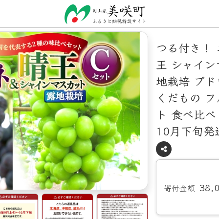
つる付き！ 
王 シャイン
地栽培 ブド
くだもの フ
ト 食べ比べ 
10月下旬発
38,
寄付金額