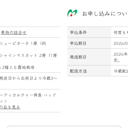
お申し込みについ
果物の詰合せ
申込条件
何度も
ニューピオーネ 1房（約
申込期日
2026/
2026
シャインマスカット 2房（1房
発送期日
定。
0g 2種とも露地栽培
配送方法
冷蔵配
発送日から出荷日より冷蔵3～
ーティカルチャー神島 ハック
ィン
の品を見る