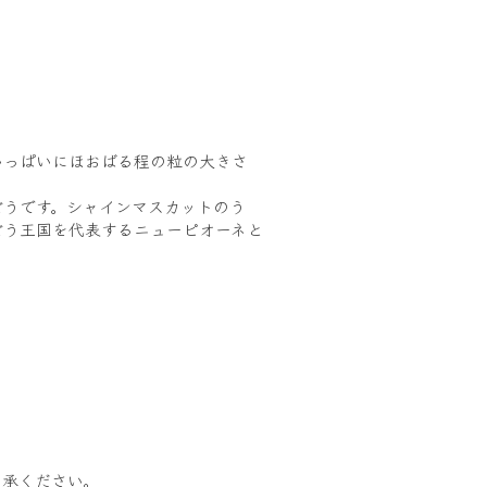
いっぱいにほおばる程の粒の大きさ
どうです。シャインマスカットのう
どう王国を代表するニューピオーネと
了承ください。