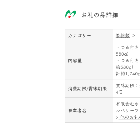
お礼の品詳細
カテゴリー
果物類
＞
・つる付き
580g）
内容量
・つる付き
約580g）
計約1,74
賞味期限：
消費期限/
賞味期限
4日
有限会社ホ
事業者名
ルベリーフ
>
他のお礼