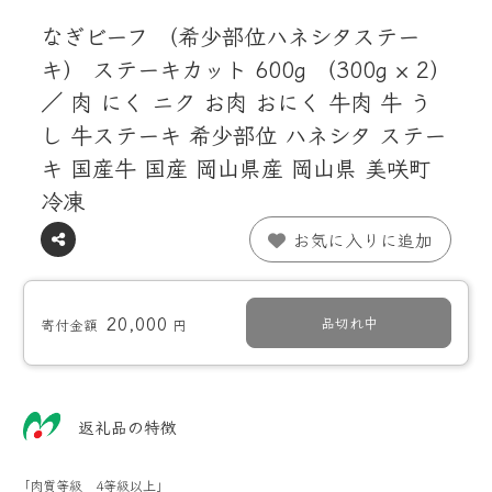
なぎビーフ （希少部位ハネシタステー
キ） ステーキカット 600g （300g × 2）
／ 肉 にく ニク お肉 おにく 牛肉 牛 う
し 牛ステーキ 希少部位 ハネシタ ステー
キ 国産牛 国産 岡山県産 岡山県 美咲町
冷凍
お気に入りに追加
20,000
品切れ中
寄付金額
円
返礼品の特徴
｢肉質等級 4等級以上｣