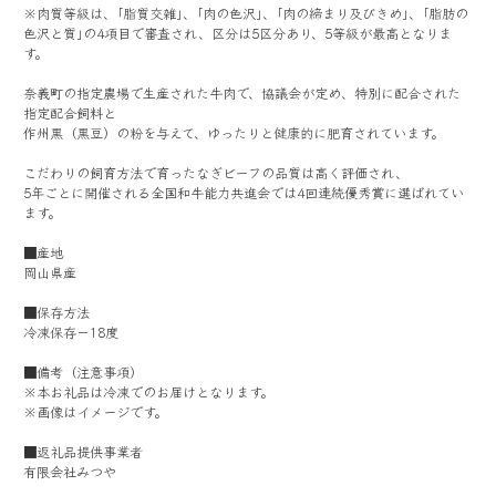
※肉質等級は、｢脂質交雑｣、｢肉の色沢｣、｢肉の締まり及びきめ｣、｢脂肪の
色沢と質｣の4項目で審査され、区分は5区分あり、5等級が最高となりま
す。
奈義町の指定農場で生産された牛肉で、協議会が定め、特別に配合された
指定配合飼料と
作州黒（黒豆）の粉を与えて、ゆったりと健康的に肥育されています。
こだわりの飼育方法で育ったなぎビーフの品質は高く評価され、
5年ごとに開催される全国和牛能力共進会では4回連続優秀賞に選ばれてい
ます。
■産地
岡山県産
■保存方法
冷凍保存－18度
■備考（注意事項）
※本お礼品は冷凍でのお届けとなります。
※画像はイメージです。
■返礼品提供事業者
有限会社みつや