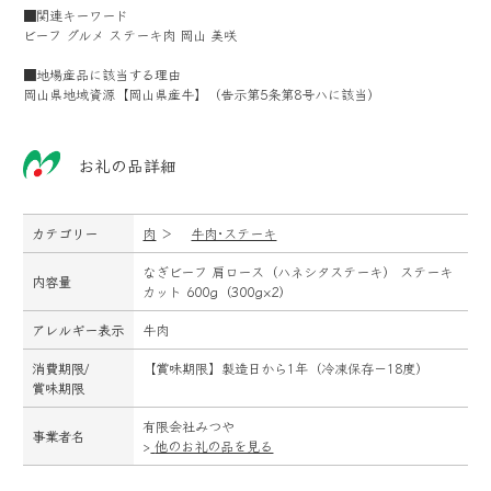
■関連キーワード
ビーフ グルメ ステーキ肉 岡山 美咲
■地場産品に該当する理由
岡山県地域資源【岡山県産牛】（告示第5条第8号ハに該当）
お礼の品詳細
カテゴリー
肉
＞
牛肉･ステーキ
なぎビーフ 肩ロース（ハネシタステーキ） ステーキ
内容量
カット 600g（300g×2）
アレルギー表示
牛肉
消費期限/
【賞味期限】製造日から1年（冷凍保存－18度）
賞味期限
有限会社みつや
事業者名
>
他のお礼の品を見る