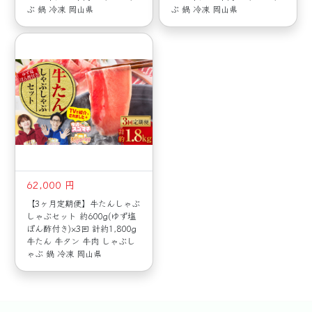
ぶ 鍋 冷凍 岡山県
ぶ 鍋 冷凍 岡山県
62,000 円
【3ヶ月定期便】牛たんしゃぶ
しゃぶセット 約600g(ゆず塩
ぽん酢付き)×3回 計約1,800g
牛たん 牛タン 牛肉 しゃぶし
ゃぶ 鍋 冷凍 岡山県