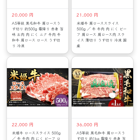
20,000 円
21,000 円
A5等級 黒毛和牛 肩ロースう
米姫牛 肩ローススライス
す切り 約500g 霜降り 赤身 旨
500g ／ 牛 牛肉 肉 にく ビー
味 お肉 肉 にく ニク 牛肉 牛
フ 肩ロース 肩ロース肉 スラ
和牛 肩ロース ロース うす切
イス 薄切り うす切り 冷凍 国
り 冷凍
産
22,000 円
36,000 円
米姫牛 ローススライス 500g
A5等級 黒毛和牛 肩ロースう
／ 牛 牛肉 肉 にく ビーフ ロ
す切り 約1kg 霜降り 赤身 旨